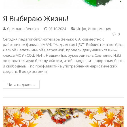
Я Выбираю Жизнь!
Светлана Зенько
03.10.2024
Инфо
,
Информация
0
Сегодня педагог-библиотекарь Зенько С.А. совместно с
работником филиала МАУК “Надымская ЦБС” Библиотека посёлка
Лесной Лепеть Инной Петровной, провели для учащихся 8 «Б»
класса МОУ «СОШ №4 г. Надым» (кл. руководитель Савченко Н.В.)
познавательную беседу «Хотим, чтобы модным – здоровым быть
и свободным!» по профилактике употребления наркотических
средств. В ходе встречи
Читать далее...