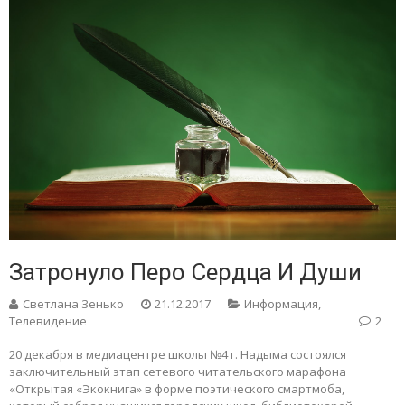
Затронуло Перо Сердца И Души
Светлана Зенько
21.12.2017
Информация
,
Телевидение
2
20 декабря в медиацентре школы №4 г. Надыма состоялся
заключительный этап сетевого читательского марафона
«Открытая «Экокнига» в форме поэтического смартмоба,