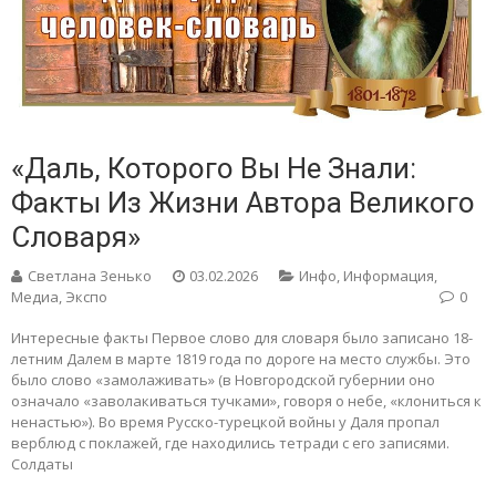
«Даль, Которого Вы Не Знали:
Факты Из Жизни Автора Великого
Словаря»
Светлана Зенько
03.02.2026
Инфо
,
Информация
,
Медиа
,
Экспо
0
Интересные факты Первое слово для словаря было записано 18-
летним Далем в марте 1819 года по дороге на место службы. Это
было слово «замолаживать» (в Новгородской губернии оно
означало «заволакиваться тучками», говоря о небе, «клониться к
ненастью»). Во время Русско-турецкой войны у Даля пропал
верблюд с поклажей, где находились тетради с его записями.
Солдаты