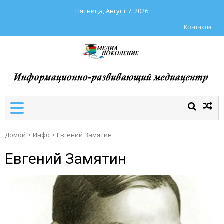
Пятница, Август 7, 2026
Контакты
МЕДИАПОКОЛЕНИЕ
Школа №4 г.Надыма
Домой
>
Инфо
>
Евгений Замятин
Евгений Замятин