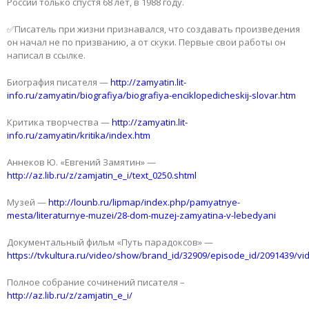
России только спустя 68 лет, в 1988 году.
✅Писатель при жизни признавался, что создавать произведения
он начал не по призванию, а от скуки. Первые свои работы он
написал в ссылке.
Биография писателя —
http://zamyatin.lit-
info.ru/zamyatin/biografiya/biografiya-enciklopedicheskij-slovar.htm
Критика творчества —
http://zamyatin.lit-
info.ru/zamyatin/kritika/index.htm
Аннеков Ю. «Евгений Замятин» —
http://az.lib.ru/z/zamjatin_e_i/text_0250.shtml
Музей —
http://lounb.ru/lipmap/index.php/pamyatnye-
mesta/literaturnye-muzei/28-dom-muzej-zamyatina-v-lebedyani
Документальный фильм «Путь парадоксов» —
https://tvkultura.ru/video/show/brand_id/32909/episode_id/2091439/vi
Полное собрание сочинений писателя –
http://az.lib.ru/z/zamjatin_e_i/