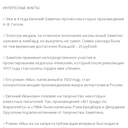
ИНТЕРЕСНЫЕ ФАКТЫ
✅Уже в 4 года Евгений Замятин прочёл некоторые произведения
Н. В. Гоголя.
✅Золотую медаль за отличное окончание школы юный Замятин
заложил в ломбард, но выкупить не сумел. Сумма заклада была
по тем временам достаточно большой – 25 рублей.
✅Замятин принимал непосредственное участие в
проектировании ледокола «Невский», который после революции
1917 года стал носить гордое имя «Ленин».
✅Его роман «Мы», написанный в 1920 году, стал
основополагающим произведением жанра антиутопии в России.
✅Евгений Иванович повлиял на творчество некоторых
известных писателей. Так, произведения «451 градус по
Фаренгейту» и «1984» были написаны Рэем Бредбери и Джорджем
Оруэллом под впечатлением от творчества Замятина.
✅Роман «Мы» из-за запрета публикации впервые был издан в