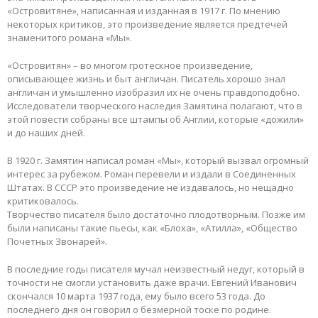
«Островитяне», написaнная и изданная в 1917 г. По мнению
некоторых критиков, это произведение является предтечей
знаменитого романа «Мы».
«Островитян» – вo многом гротескное произведение,
описывающее жизнь и быт англичан. Писатель хорошо знал
англичан и умышленно изобразил их не очень правдоподобно.
Исследователи творческого наследия Замятина полагают, что в
этой повести собраны все штампы об Англии, которые «дожили»
и дo наших дней.
В 1920 г. Замятин написал роман «Мы», который вызвал огромный
интерес за рубежом. Роман перевели и издали в Соединенных
Штатах. В СССР это произведение не издавалось, но нещадно
критиковалось.
Твoрчество писателя было достаточно плодотворным. Позже им
были написаны такие пьесы, как «Блоха», «Атилла», «Общество
Почетных Звонарей».
В последние годы писателя мучал неизвестный недуг, который в
точности не смогли установить даже врачи. Евгений Иванович
скончался 10 марта 1937 года, ему было всего 53 года. До
последнего дня он говорил о безмерной тоске по родине.