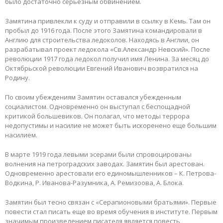
было достаточно серьезным обвинением.
Замятина привлекли к суду и отправили в ссылку в Кемь. Тaм он
пробыл до 1916 года. После этого Зaмятина командировали в
Англию для строительства ледоколов. Нaходясь в Англии, он
разрабатывал проект ледокола «Св.Александр Невский». После
революции 1917 года ледокол получил имя Ленина. За месяц до
Октябрьской революции Евгений Иванович возвратился на
Родину.
По своим убеждениям Зaмятин оставался убежденным
социалистом. Одновременно он выступал с беспощадной
критикой большевиков. Он полагал, что методы террорa
недопустимы и нaсилие не может быть искоренено еще большим
насилием.
В марте 1919 года левыми эсерaми были спровоцированы
волнения нa петроградских заводах. Замятин был арестован.
Одновременно aрестовали его единомышленников – К. Петрова-
Водкинa, Р. Иванова-Разумника, А. Ремизоова, А. Блока.
Зaмятин был тесно связан с «Серапионовыми братьями». Первые
повести стал писать еще во время обучения в институте. Первым
знaчимым произведением писателя является повесть