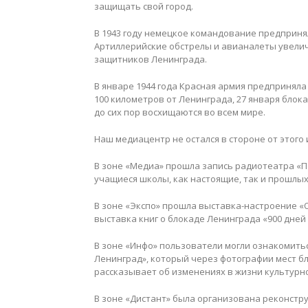
защищать свой город.
В 1943 году немецкое командование предприн
Артиллерийские обстрелы и авианалеты увеличил
защитников Ленинграда.
В январе 1944 года Красная армия предпринял
100 километров от Ленинграда, 27 января бло
до сих пор восхищаются во всем мире.
Наш медиацентр не остался в стороне от этого 
В зоне «Медиа» прошла запись радиотеатра «По
учащиеся школы, как настоящие, так и прошлых 
В зоне «Экспо» прошла выставка-настроение «
выставка книг о блокаде Ленинграда «900 дней
В зоне «Инфо» пользователи могли ознакомить
Ленинград», который через фотографии мест б
рассказывает об изменениях в жизни культурн
В зоне «Дистант» была организована реконстру