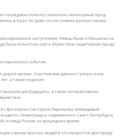
яло последнюю попытку захватить непокорный город.
ись в 6 раз. Но даже это не сломило русских героев –
а массированное наступление. Немцы были отброшены на
када была полностью снята. Мужеством защитников города
исторического события.
 дороге жизни». Участниками данного театра стали
лет, а также педагоги.
О прошлом для будущего», а также интерактивная
 мужества»
ся с фотопроектом Сергея Ларенкова «Невидимый
локадного Ленинграда и современного Санкт-Петербурга
ой столицы России за прошедшее время.
кция о жизни простых людей в это непростое для города