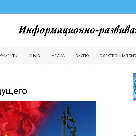
АПОКОЛЕНИЕ
 №4 г.Надыма
КУМЕНТЫ
ИНФО
МЕДИА
ЭКСПО
ЭЛЕКТРОННАЯ БИ
дущего