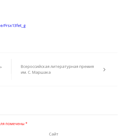
be/Frsx13fet_g
ь
Всероссийская литературная премия
им. С. Маршака
оля помечены
*
Сайт