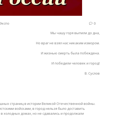
Экспо
0
Мы чашу горя выпили до дна,
Но враг не взял нас никаким измором.
И жизнью смерть была побеждена.
И победили человек и город!
В. Суслов
ашных страниц в истории Великой Отечественной войны.
стскими войсками, в город нельзя было доставить
 в холодных домах, но не сдавались и продолжали